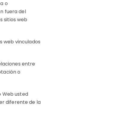
ia o
n fuera del
s sitios web
ios web vinculados
elaciones entre
eptación o
io Web usted
er diferente de la