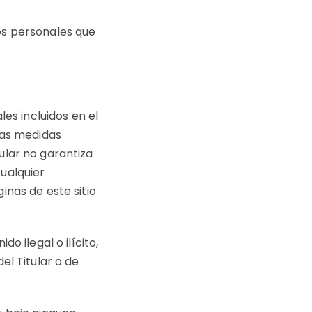
os personales que
les incluidos en el
las medidas
ular no garantiza
ualquier
inas de este sitio
o ilegal o ilícito,
el Titular o de