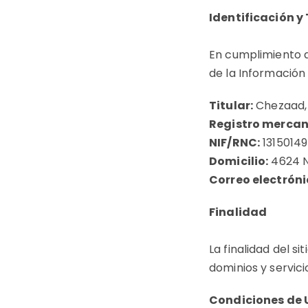
Identificación y
En cumplimiento del
de la Información 
Titular:
Chezaad, 
Registro mercant
NIF/RNC:
1315014
Domicilio:
4624 N
Correo electróni
Finalidad
La finalidad del s
dominios y servic
Condiciones de 