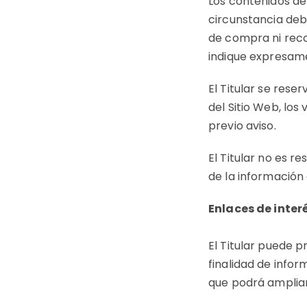
Los contenidos de
circunstancia deb
de compra ni reco
indique expresam
El Titular se rese
del Sitio Web, los
previo aviso.
El Titular no es r
de la información 
Enlaces de inter
El Titular puede 
finalidad de infor
que podrá ampliar 