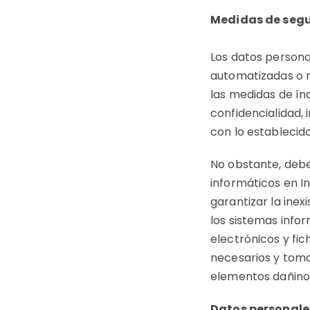
Medidas de seg
Los datos persona
automatizadas o n
las medidas de índ
confidencialidad,
con lo establecid
No obstante, debe
informáticos en I
garantizar la ine
los sistemas info
electrónicos y fi
necesarios y toma
elementos dañino
Datos personale